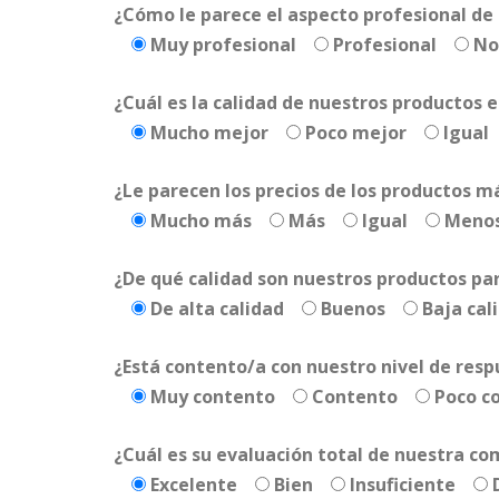
¿Cómo le parece el aspecto profesional de
Muy profesional
Profesional
No
¿Cuál es la calidad de nuestros productos
Mucho mejor
Poco mejor
Igual
¿Le parecen los precios de los productos 
Mucho más
Más
Igual
Meno
¿De qué calidad son nuestros productos pa
De alta calidad
Buenos
Baja cal
¿Está contento/a con nuestro nivel de res
Muy contento
Contento
Poco c
¿Cuál es su evaluación total de nuestra c
Excelente
Bien
Insuficiente