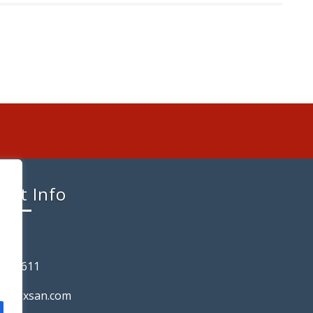
act Info
n
 258 611
o@flexsan.com