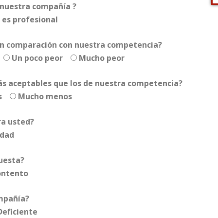
 nuestra compañía ?
 es profesional
 en comparación con nuestra competencia?
Un poco peor
Mucho peor
más aceptables que los de nuestra competencia?
s
Mucho menos
ra usted?
idad
puesta?
ontento
ompañía?
Deficiente